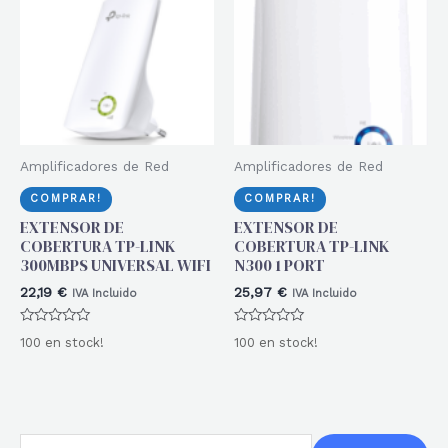
Amplificadores de Red
Amplificadores de Red
COMPRAR!
COMPRAR!
EXTENSOR DE
EXTENSOR DE
COBERTURA TP-LINK
COBERTURA TP-LINK
300MBPS UNIVERSAL WIFI
N300 1 PORT
22,19
€
25,97
€
IVA Incluido
IVA Incluido
Valorado
Valorado
100 en stock!
100 en stock!
con
con
0
0
de
de
5
5