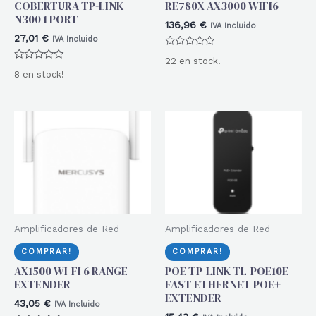
COBERTURA TP-LINK
RE780X AX3000 WIFI6
N300 1 PORT
136,96
€
IVA Incluido
27,01
€
IVA Incluido
Valorado
22 en stock!
con
Valorado
0
8 en stock!
con
de
0
5
de
5
Amplificadores de Red
Amplificadores de Red
COMPRAR!
COMPRAR!
AX1500 WI-FI 6 RANGE
POE TP-LINK TL-POE10E
EXTENDER
FAST ETHERNET POE+
EXTENDER
43,05
€
IVA Incluido