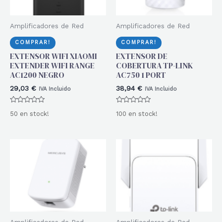
Amplificadores de Red
Amplificadores de Red
COMPRAR!
COMPRAR!
EXTENSOR WIFI XIAOMI
EXTENSOR DE
EXTENDER WIFI RANGE
COBERTURA TP-LINK
AC1200 NEGRO
AC750 1 PORT
29,03
€
38,94
€
IVA Incluido
IVA Incluido
Valorado
Valorado
50 en stock!
100 en stock!
con
con
0
0
de
de
5
5
Amplificadores de Red
Amplificadores de Red