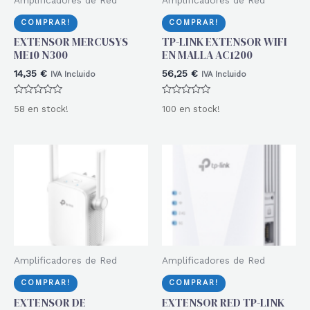
COMPRAR!
COMPRAR!
EXTENSOR MERCUSYS
TP-LINK EXTENSOR WIFI
ME10 N300
EN MALLA AC1200
14,35
€
56,25
€
IVA Incluido
IVA Incluido
Valorado
Valorado
58 en stock!
100 en stock!
con
con
0
0
de
de
5
5
Amplificadores de Red
Amplificadores de Red
COMPRAR!
COMPRAR!
EXTENSOR DE
EXTENSOR RED TP-LINK