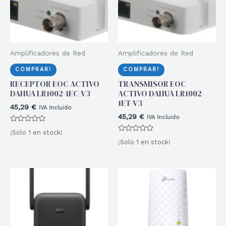
Amplificadores de Red
Amplificadores de Red
COMPRAR!
COMPRAR!
RECEPTOR EOC ACTIVO
TRANSMISOR EOC
DAHUA LR1002-1EC-V3
ACTIVO DAHUA LR1002-
1ET-V3
45,29
€
IVA Incluido
45,29
€
IVA Incluido
Valorado
¡Solo 1 en stock!
con
Valorado
0
¡Solo 1 en stock!
con
de
0
5
de
5