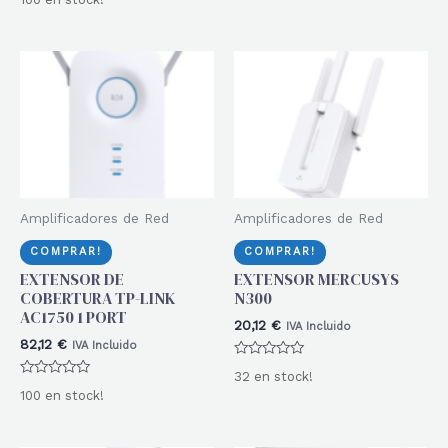
con
de
0
5
de
5
Amplificadores de Red
Amplificadores de Red
COMPRAR!
COMPRAR!
EXTENSOR DE
EXTENSOR MERCUSYS
COBERTURA TP-LINK
N300
AC1750 1 PORT
20,12
€
IVA Incluido
82,12
€
IVA Incluido
Valorado
32 en stock!
con
Valorado
0
100 en stock!
con
de
0
5
de
5