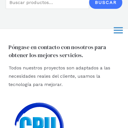
B
BUSCAR
u
s
c
a
r
Póngase en contacto con nosotros para
obtener los mejores servicios.
p
o
Todos nuestros proyectos son adaptados a las
r
necesidades reales del cliente, usamos la
:
tecnología para mejorar.