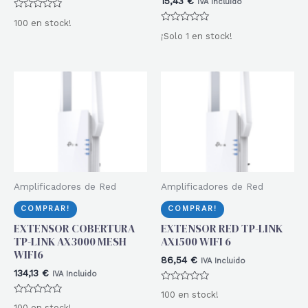
15,43
€
IVA Incluido
Valorado
100 en stock!
con
Valorado
0
¡Solo 1 en stock!
con
de
0
5
de
5
Amplificadores de Red
Amplificadores de Red
COMPRAR!
COMPRAR!
EXTENSOR COBERTURA
EXTENSOR RED TP-LINK
TP-LINK AX3000 MESH
AX1500 WIFI 6
WIFI6
86,54
€
IVA Incluido
134,13
€
IVA Incluido
Valorado
100 en stock!
con
Valorado
0
100 en stock!