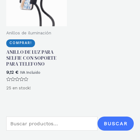
Anillos de iluminación
COMPRAR!
ANILLO DE LUZ PARA
SELFIE CON SOPORTE
PARA TELEFONO
9,12
€
IVA Incluido
Valorado
25 en stock!
con
0
de
5
B
BUSCAR
u