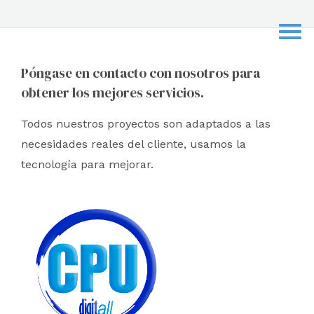
s
c
a
r
Póngase en contacto con nosotros para
obtener los mejores servicios.
p
o
Todos nuestros proyectos son adaptados a las
r
necesidades reales del cliente, usamos la
:
tecnología para mejorar.