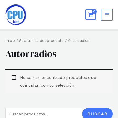
Ir
al
MAI
contenido
ME
Inicio
/ Subfamilia del producto / Autorradios
Autorradios
No se han encontrado productos que
coincidan con tu selección.
B
BUSCAR