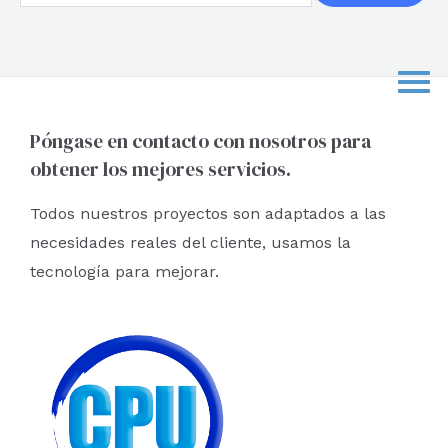
u
s
c
a
r
Póngase en contacto con nosotros para
obtener los mejores servicios.
p
o
Todos nuestros proyectos son adaptados a las
r
necesidades reales del cliente, usamos la
:
tecnología para mejorar.