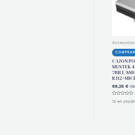
Accesorios
COMPRAR
CAJON P
MUSTEK 
7BILL/8M
RJ12+MIC
69,28
€
IVA
Valorado
12 en stock!
con
0
de
5