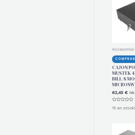
r
:
Accesorios
COMPRAR
CAJON P
MUSTEK 4
BILL/8 MO
MICROSW
62,45
€
IVA
Valorado
15 en stock!
con
0
de
5