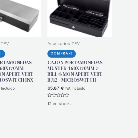
 TPV
Accesorios TPV
!
COMPRAR!
ORTAMONEDAS
CAJON PORTAMONEDAS
460X170MM
MUSTEK 460X170MM 7
ON APERT VERT
BILL/8 MON APERT VERT
ROSWITCH INX
RJ12+ MICROSWITCH
65,87
€
 Incluido
IVA Incluido
Valorado
12 en stock!
con
0
de
5