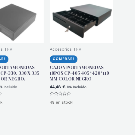
os TPV
Accesorios TPV
R!
COMPRAR!
PORTAMONEDAS
CAJON PORTAMONEDAS
CP-330, 330 X 335
10POS CP-405 405*420*110
OR NEGRO.
MM COLOR NEGRO
44,48
€
VA Incluido
IVA Incluido
Valorado
k!
49 en stock!
con
0
de
5