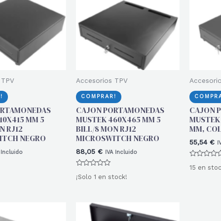
 TPV
Accesorios TPV
Accesori
!
COMPRAR!
COMPRA
ORTAMONEDAS
CAJON PORTAMONEDAS
CAJON 
10X415 MM 5
MUSTEK 460X465 MM 5
MUSTEK 
N RJ12
BILL/8 MON RJ12
MM, COL
ITCH NEGRO
MICROSWITCH NEGRO
55,54
€
I
88,05
€
 Incluido
IVA Incluido
Valorado
15 en stoc
con
Valorado
0
¡Solo 1 en stock!
con
de
0
5
de
5