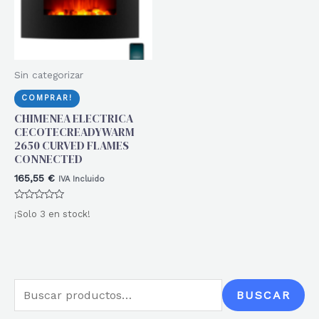
Sin categorizar
COMPRAR!
CHIMENEA ELECTRICA
CECOTECREADYWARM
2650 CURVED FLAMES
CONNECTED
165,55
€
IVA Incluido
Valorado
¡Solo 3 en stock!
con
0
de
5
B
BUSCAR
u