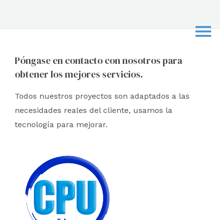
s
c
a
r
Póngase en contacto con nosotros para
obtener los mejores servicios.
p
o
Todos nuestros proyectos son adaptados a las
r
necesidades reales del cliente, usamos la
:
tecnología para mejorar.