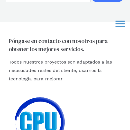
u
s
c
a
r
Póngase en contacto con nosotros para
obtener los mejores servicios.
p
o
Todos nuestros proyectos son adaptados a las
r
necesidades reales del cliente, usamos la
:
tecnología para mejorar.