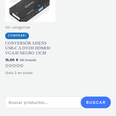
Sin categorizar
COMPRAR!
CONVERSOR AISENS
USB-C A DVI/H HDMI/H
VGA/H NEGRO 15CM
18,66
€
IVA Incluido
Valorado
¡Solo 2 en stock!
con
0
de
5
B
BUSCAR
u