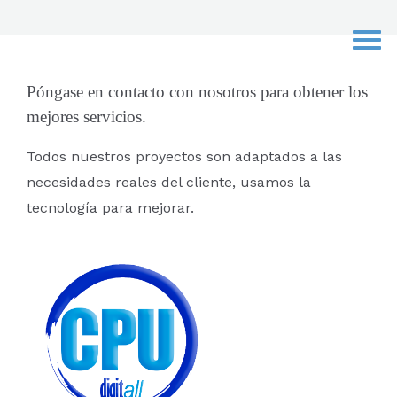
s
c
a
r
Póngase en contacto con nosotros para obtener los
mejores servicios.
p
o
Todos nuestros proyectos son adaptados a las
r
necesidades reales del cliente, usamos la
:
tecnología para mejorar.