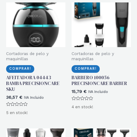
Cortadoras de pelo y
Cortadoras de pelo y
maquinillas
maquinillas
COMPRAR!
COMPRAR!
AFEITADORA 04443
BARBERO 100056
BAMBA PRECISIONCARE
PRECISIONCARE BARBER
SKU
15,79
€
IVA Incluido
36,57
€
IVA Incluido
Valorado
4 en stock!
con
Valorado
0
5 en stock!
con
de
0
5
de
5