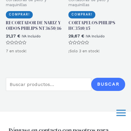
maquinillas
maquinillas
COMPRAR!
COMPRAR!
RECORTADOR DE NARIZ Y
CORTAPELOS PHILIPS
OIDOS PHILIPS NT3650/16
HC3510/15
21,27
€
29,67
€
IVA Incluido
IVA Incluido
Valorado
Valorado
7 en stock!
¡Solo 3 en stock!
con
con
0
0
de
de
5
5
B
BUSCAR
u
s
c
a
r
Póngase en contacto con nosotros para