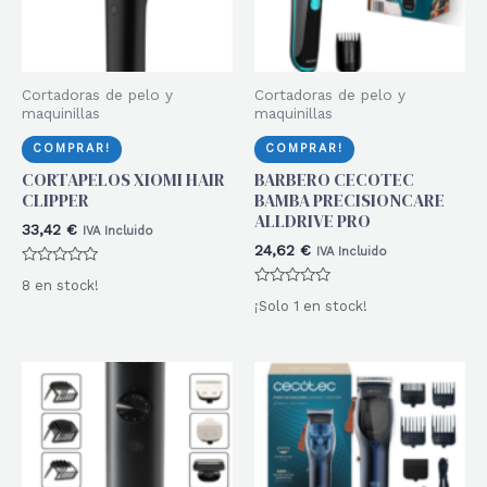
Cortadoras de pelo y
Cortadoras de pelo y
maquinillas
maquinillas
COMPRAR!
COMPRAR!
CORTAPELOS XIOMI HAIR
BARBERO CECOTEC
CLIPPER
BAMBA PRECISIONCARE
ALLDRIVE PRO
33,42
€
IVA Incluido
24,62
€
IVA Incluido
Valorado
8 en stock!
con
Valorado
0
¡Solo 1 en stock!
con
de
0
5
de
5