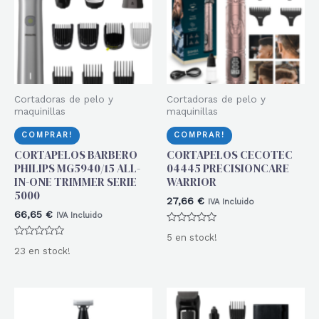
Cortadoras de pelo y
Cortadoras de pelo y
maquinillas
maquinillas
COMPRAR!
COMPRAR!
CORTAPELOS BARBERO
CORTAPELOS CECOTEC
PHILIPS MG5940/15 ALL-
04445 PRECISIONCARE
IN-ONE TRIMMER SERIE
WARRIOR
5000
27,66
€
IVA Incluido
66,65
€
IVA Incluido
Valorado
5 en stock!
con
Valorado
0
23 en stock!
con
de
0
5
de
5