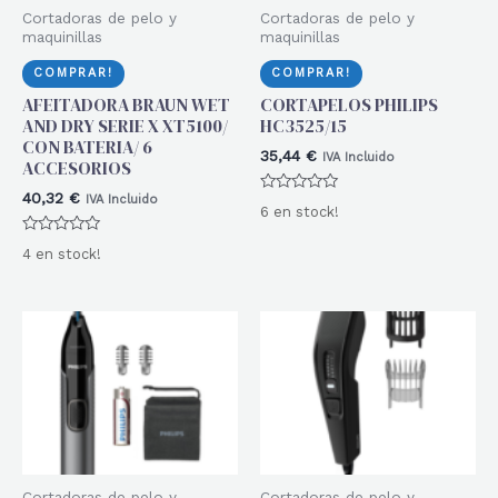
Cortadoras de pelo y
Cortadoras de pelo y
maquinillas
maquinillas
COMPRAR!
COMPRAR!
AFEITADORA BRAUN WET
CORTAPELOS PHILIPS
AND DRY SERIE X XT5100/
HC3525/15
CON BATERIA/ 6
35,44
€
IVA Incluido
ACCESORIOS
40,32
€
IVA Incluido
Valorado
6 en stock!
con
0
Valorado
de
4 en stock!
con
5
0
de
5
Cortadoras de pelo y
Cortadoras de pelo y