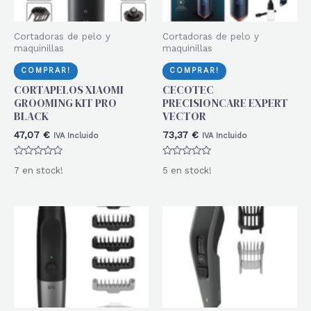
Cortadoras de pelo y
Cortadoras de pelo y
maquinillas
maquinillas
COMPRAR!
COMPRAR!
CORTAPELOS XIAOMI
CECOTEC
GROOMING KIT PRO
PRECISIONCARE EXPERT
BLACK
VECTOR
47,07
€
73,37
€
IVA Incluido
IVA Incluido
Valorado
Valorado
7 en stock!
5 en stock!
con
con
0
0
de
de
5
5