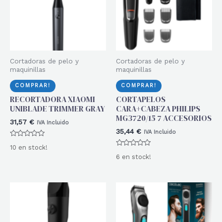
Cortadoras de pelo y
Cortadoras de pelo y
maquinillas
maquinillas
COMPRAR!
COMPRAR!
RECORTADORA XIAOMI
CORTAPELOS
UNIBLADE TRIMMER GRAY
CARA+CABEZA PHILIPS
MG3720/15 7 ACCESORIOS
31,57
€
IVA Incluido
35,44
€
IVA Incluido
Valorado
10 en stock!
con
Valorado
0
6 en stock!
con
de
0
5
de
5