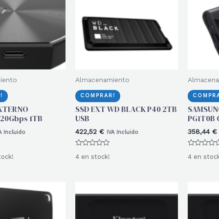
iento
Almacenamiento
Almacena
!
COMPRAR!
COMPRA
EXTERNO
SSD EXT WD BLACK P40 2TB
SAMSUNG
20Gbps 1TB
USB
PG1T0B 
422,52
€
358,44
€
A Incluido
IVA Incluido
Valorado
Valorado
tock!
4 en stock!
4 en stoc
con
con
0
0
de
de
5
5