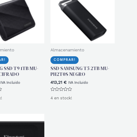
miento
Almacenamiento
R!
COMPRAR!
 SSD T9 1TB MU-
SSD SAMSUNG T5 2TB MU-
CIFRADO
PH2T0S NEGRO
413,21
€
IVA Incluido
IVA Incluido
Valorado
k!
4 en stock!
con
0
de
5