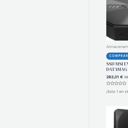
r
:
Almacenam
COMPRAR
SSD MSI 
DATAMAG 
283,01
€
IV
Valorado
¡Solo 1 en s
con
0
de
5