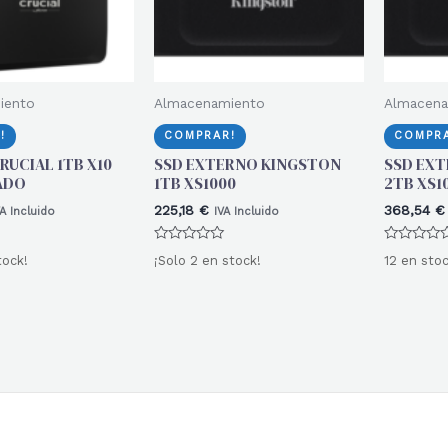
iento
Almacenamiento
Almacena
!
COMPRAR!
COMPRA
RUCIAL 1TB X10
SSD EXTERNO KINGSTON
SSD EX
ADO
1TB XS1000
2TB XS1
225,18
€
368,54
€
VA Incluido
IVA Incluido
Valorado
Valorado
tock!
¡Solo 2 en stock!
12 en stoc
con
con
0
0
de
de
5
5