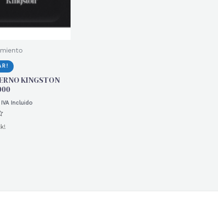
miento
R!
TERNO KINGSTON
000
IVA Incluido
k!