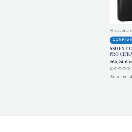
Almacenam
COMPRAR
SSD EXT C
PRO CIFR
269,24
€
I
Valorado
¡Solo 1 en s
con
0
de
5