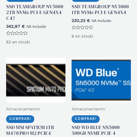
SSD TEAMGROUP NV5000
SSD TEAMGROUP NV5000
2TB NVMe PCI-E GEN4X4
1TB NVMe PCI-E GEN4X4
C47
230,23
€
IVA Incluido
342,97
€
IVA Incluido
Valorado
8 en stock!
con
Valorado
0
82 en stock!
con
de
0
5
de
5
Almacenamiento
Almacenamiento
COMPRAR!
COMPRAR!
SSD MSI SPATIUM 1TB
SSD WD BLUE SN5000
M470 PRO M2 PCIE4
500GB NVME PCIE 4