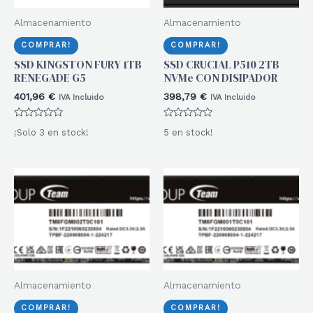
Almacenamiento
Almacenamiento
COMPRAR!
COMPRAR!
SSD KINGSTON FURY 1TB
SSD CRUCIAL P510 2TB
RENEGADE G5
NVMe CON DISIPADOR
401,96
€
398,79
€
IVA Incluido
IVA Incluido
Valorado
Valorado
¡Solo 3 en stock!
5 en stock!
con
con
0
0
de
de
5
5
Almacenamiento
Almacenamiento
COMPRAR!
COMPRAR!