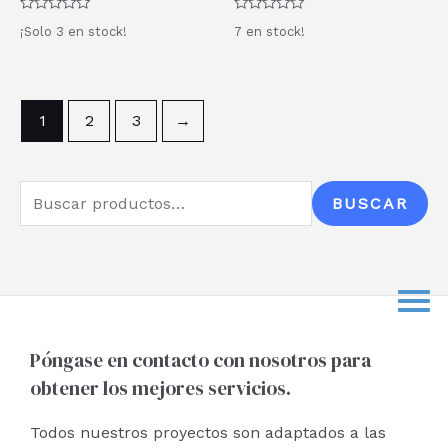
Valorado
Valorado
¡Solo 3 en stock!
7 en stock!
con
con
0
0
de
de
5
5
1
2
3
→
B
BUSCAR
u
s
c
a
r
Póngase en contacto con nosotros para
obtener los mejores servicios.
p
o
Todos nuestros proyectos son adaptados a las