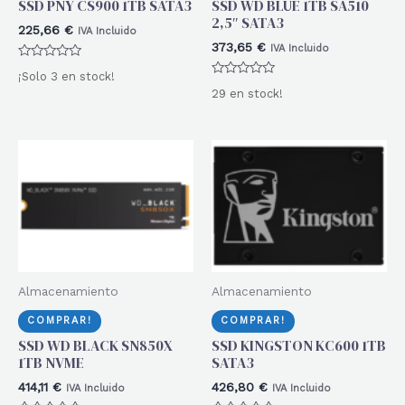
SSD PNY CS900 1TB SATA3
SSD WD BLUE 1TB SA510
2,5″ SATA3
225,66
€
IVA Incluido
373,65
€
IVA Incluido
Valorado
¡Solo 3 en stock!
con
Valorado
0
29 en stock!
con
de
0
5
de
5
Almacenamiento
Almacenamiento
COMPRAR!
COMPRAR!
SSD WD BLACK SN850X
SSD KINGSTON KC600 1TB
1TB NVME
SATA3
414,11
€
426,80
€
IVA Incluido
IVA Incluido