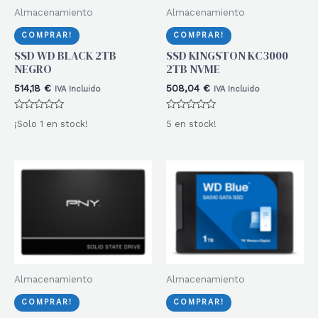
Almacenamiento
Almacenamiento
COMPRAR!
COMPRAR!
SSD WD BLACK 2TB
SSD KINGSTON KC3000
NEGRO
2TB NVME
514,18
€
508,04
€
IVA Incluido
IVA Incluido
Valorado
Valorado
¡Solo 1 en stock!
5 en stock!
con
con
0
0
de
de
5
5
Almacenamiento
Almacenamiento
COMPRAR!
COMPRAR!