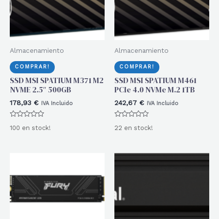
Almacenamiento
Almacenamiento
COMPRAR!
COMPRAR!
SSD MSI SPATIUM M371 M2
SSD MSI SPATIUM M461
NVME 2.5″ 500GB
PCIe 4.0 NVMe M.2 1TB
178,93
€
242,67
€
IVA Incluido
IVA Incluido
Valorado
Valorado
100 en stock!
22 en stock!
con
con
0
0
de
de
5
5