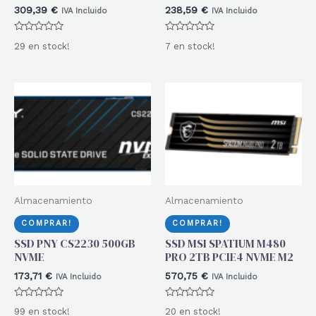
309,39
€
238,59
€
IVA Incluido
IVA Incluido
Valorado
Valorado
29 en stock!
7 en stock!
con
con
0
0
de
de
5
5
Almacenamiento
Almacenamiento
COMPRAR!
COMPRAR!
SSD PNY CS2230 500GB
SSD MSI SPATIUM M480
NVME
PRO 2TB PCIE4 NVME M2
173,71
€
570,75
€
IVA Incluido
IVA Incluido
Valorado
Valorado
99 en stock!
20 en stock!
con
con