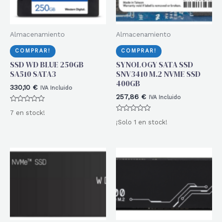
Almacenamiento
Almacenamiento
COMPRAR!
COMPRAR!
SSD WD BLUE 250GB
SYNOLOGY SATA SSD
SA510 SATA3
SNV3410 M.2 NVME SSD
400GB
330,10
€
IVA Incluido
257,86
€
IVA Incluido
Valorado
7 en stock!
con
Valorado
0
¡Solo 1 en stock!
con
de
0
5
de
5