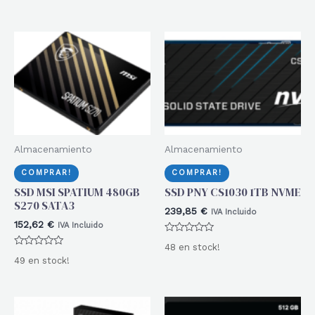
0
0
de
de
5
5
Almacenamiento
Almacenamiento
COMPRAR!
COMPRAR!
SSD MSI SPATIUM 480GB
SSD PNY CS1030 1TB NVME
S270 SATA3
239,85
€
IVA Incluido
152,62
€
IVA Incluido
Valorado
48 en stock!
con
Valorado
0
49 en stock!
con
de
0
5
de
5