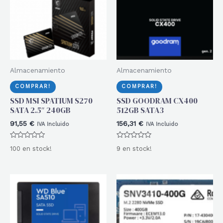
Almacenamiento
Almacenamiento
COMPRAR!
COMPRAR!
SSD MSI SPATIUM S270
SSD GOODRAM CX400
SATA 2.5″ 240GB
512GB SATA3
91,55
€
156,31
€
IVA Incluido
IVA Incluido
Valorado
Valorado
100 en stock!
9 en stock!
con
con
0
0
de
de
5
5