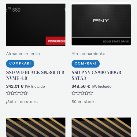
Almacenamiento
Almacenamiento
COMPRAR!
COMPRAR!
SSD WD BLACK SN580 1TB
SSD PNY CS900 500GB
NVME 4.0
SATA3
342,01
€
348,56
€
IVA Incluido
IVA Incluido
Valorado
Valorado
¡Solo 1 en stock!
50 en stock!
con
con
0
0
de
de
5
5