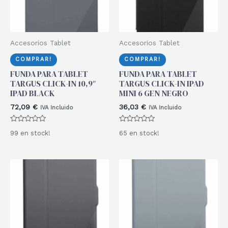
Accesorios Tablet
Accesorios Tablet
COMPRAR!
COMPRAR!
FUNDA PARA TABLET
FUNDA PARA TABLET
TARGUS CLICK-IN 10,9″
TARGUS CLICK-IN IPAD
IPAD BLACK
MINI 6 GEN NEGRO
72,09
€
36,03
€
IVA Incluido
IVA Incluido
Valorado
Valorado
99 en stock!
65 en stock!
con
con
0
0
de
de
5
5