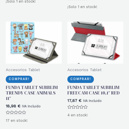
¡Solo 1 en stock!
con
Valorado
0
¡Solo 1 en stock!
con
de
0
5
de
5
Accesorios Tablet
Accesorios Tablet
COMPRAR!
COMPRAR!
FUNDA TABLET SUBBLIM
FUNDA TABLET SUBBLIM
TRENDY CASE ANIMALS
FREECAM CASE 10,1″ RED
11″
17,87
€
IVA Incluido
18,98
€
IVA Incluido
Valorado
4 en stock!
con
Valorado
0
17 en stock!
con
de
0
5