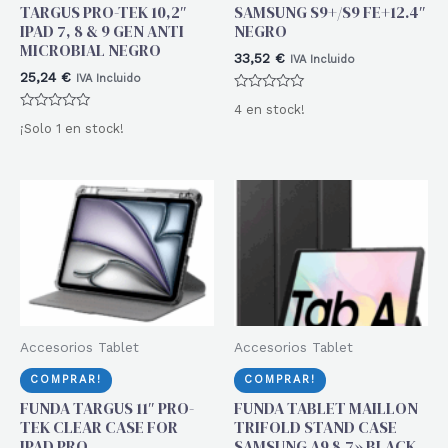
TARGUS PRO-TEK 10,2″
SAMSUNG S9+/S9 FE+12.4″
IPAD 7, 8 & 9 GEN ANTI
NEGRO
MICROBIAL NEGRO
33,52
€
IVA Incluido
25,24
€
IVA Incluido
Valorado
4 en stock!
con
Valorado
0
¡Solo 1 en stock!
con
de
0
5
de
5
Accesorios Tablet
Accesorios Tablet
COMPRAR!
COMPRAR!
FUNDA TARGUS 11″ PRO-
FUNDA TABLET MAILLON
TEK CLEAR CASE FOR
TRIFOLD STAND CASE
IPAD PRO
SAMSUNG A9 8.7» BLACK