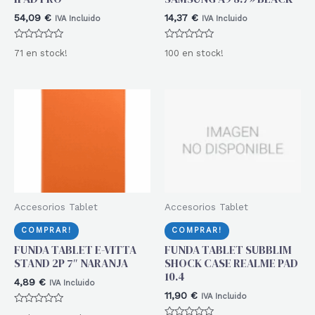
54,09
€
14,37
€
IVA Incluido
IVA Incluido
Valorado
Valorado
71 en stock!
100 en stock!
con
con
0
0
de
de
5
5
Accesorios Tablet
Accesorios Tablet
COMPRAR!
COMPRAR!
FUNDA TABLET E-VITTA
FUNDA TABLET SUBBLIM
STAND 2P 7″ NARANJA
SHOCK CASE REALME PAD
10.4
4,89
€
IVA Incluido
11,90
€
IVA Incluido
Valorado