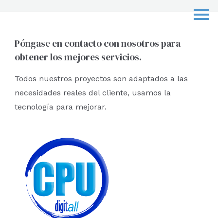
c
a
r
Póngase en contacto con nosotros para
obtener los mejores servicios.
p
o
Todos nuestros proyectos son adaptados a las
r
necesidades reales del cliente, usamos la
:
tecnología para mejorar.