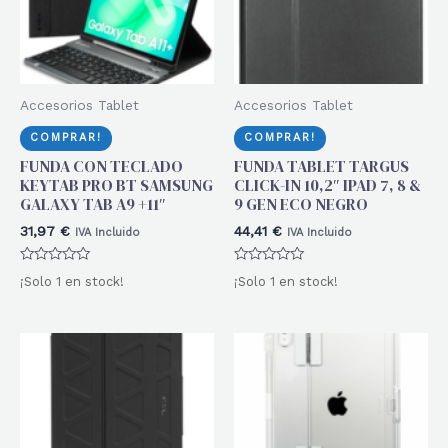
Accesorios Tablet
Accesorios Tablet
COMPRAR!
COMPRAR!
FUNDA CON TECLADO
FUNDA TABLET TARGUS
KEYTAB PRO BT SAMSUNG
CLICK-IN 10,2″ IPAD 7, 8 &
GALAXY TAB A9 +11″
9 GEN ECO NEGRO
31,97
€
44,41
€
IVA Incluido
IVA Incluido
Valorado
Valorado
¡Solo 1 en stock!
¡Solo 1 en stock!
con
con
0
0
de
de
5
5