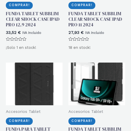
COMPRAR!
COMPRAR!
FUNDA TABLET SUBBLIM
FUNDA TABLET SUBBLIM
CLEAR SHOCK CASE IPAD
CLEAR SHOCK CASE IPAD
PRO 12,9 2024
PRO 11 2024
33,52
€
27,93
€
IVA Incluido
IVA Incluido
Valorado
Valorado
¡Solo 1 en stock!
18 en stock!
con
con
0
0
de
de
5
5
Accesorios Tablet
Accesorios Tablet
COMPRAR!
COMPRAR!
FUNDA PARA TABLET
FUNDA TABLET SUBBLIM