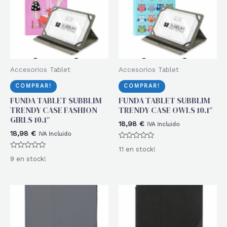
Accesorios Tablet
Accesorios Tablet
COMPRAR!
COMPRAR!
FUNDA TABLET SUBBLIM
FUNDA TABLET SUBBLIM
TRENDY CASE FASHION
TRENDY CASE OWLS 10.1″
GIRLS 10.1″
18,98
€
IVA Incluido
18,98
€
IVA Incluido
Valorado
11 en stock!
con
Valorado
0
9 en stock!
con
de
0
5
de
5