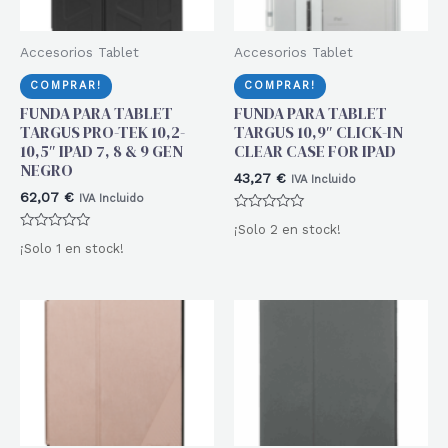
Accesorios Tablet
Accesorios Tablet
COMPRAR!
COMPRAR!
FUNDA PARA TABLET
FUNDA PARA TABLET
TARGUS PRO-TEK 10,2-
TARGUS 10,9″ CLICK-IN
10,5″ IPAD 7, 8 & 9 GEN
CLEAR CASE FOR IPAD
NEGRO
43,27
€
IVA Incluido
62,07
€
IVA Incluido
Valorado
¡Solo 2 en stock!
con
Valorado
0
¡Solo 1 en stock!
con
de
0
5
de
5