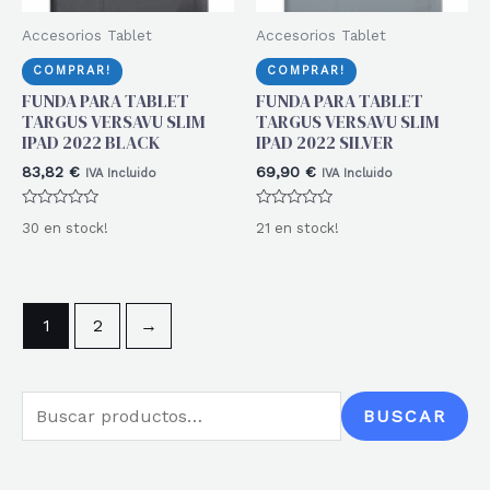
Accesorios Tablet
Accesorios Tablet
COMPRAR!
COMPRAR!
FUNDA PARA TABLET
FUNDA PARA TABLET
TARGUS VERSAVU SLIM
TARGUS VERSAVU SLIM
IPAD 2022 BLACK
IPAD 2022 SILVER
83,82
€
69,90
€
IVA Incluido
IVA Incluido
Valorado
Valorado
30 en stock!
21 en stock!
con
con
0
0
de
de
5
5
1
2
→
B
BUSCAR
u
s