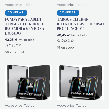
Accesorios Tablet
Accesorios Tablet
COMPRAR!
COMPRAR!
FUNDA PARA TABLET
TARGUS CLICK-IN
TARGUS CLICK-IN 8,3″
ROTATION CASE FOR IPAD
IPAD MINI 6 GEN ROSA
PRO 11-INCH M4
DORADO
40,45
€
IVA Incluido
43,25
€
IVA Incluido
Valorado
15 en stock!
con
Valorado
0
56 en stock!
con
de
0
5
de
5
Accesorios Tablet
Accesorios Tablet