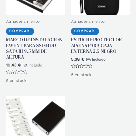
Almacenamiento
Almacenamiento
COMPRAR!
COMPRAR!
MARCO DE INSTALACION
ESTUCHE PROTECTOR
EWENT PARA SSD/HDD
AISENS PARA CAJA
SATA III 9,5 MM DE
EXTERNA 2.5 NEGRO
ALTURA
5,38
€
IVA Incluido
10,43
€
IVA Incluido
Valorado
5 en stock!
con
Valorado
0
5 en stock!
con
de
0
5
de
5