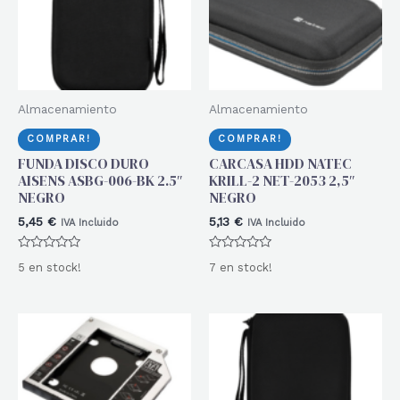
Almacenamiento
Almacenamiento
COMPRAR!
COMPRAR!
FUNDA DISCO DURO
CARCASA HDD NATEC
AISENS ASBG-006-BK 2.5″
KRILL-2 NET-2053 2,5″
NEGRO
NEGRO
5,45
€
5,13
€
IVA Incluido
IVA Incluido
Valorado
Valorado
5 en stock!
7 en stock!
con
con
0
0
de
de
5
5