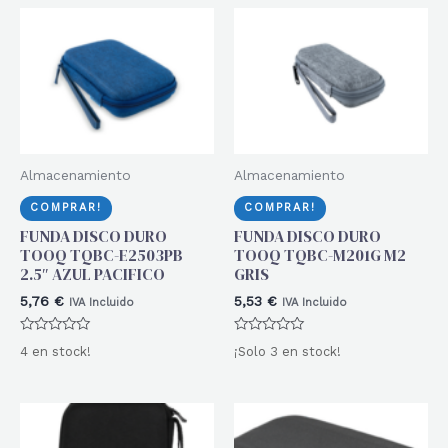
Almacenamiento
Almacenamiento
COMPRAR!
COMPRAR!
FUNDA DISCO DURO
FUNDA DISCO DURO
TOOQ TQBC-E2503PB
TOOQ TQBC-M201G M2
2.5″ AZUL PACIFICO
GRIS
5,76
€
5,53
€
IVA Incluido
IVA Incluido
Valorado
Valorado
4 en stock!
¡Solo 3 en stock!
con
con
0
0
de
de
5
5