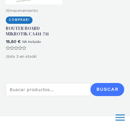
Almacenamiento
COMPRAR!
ROUTER BOARD
MIKROTIK CA411-711
18,80
€
IVA Incluido
Valorado
¡Solo 3 en stock!
con
0
de
5
B
BUSCAR
u
s
c
a