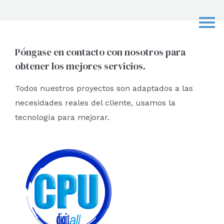
s
c
a
r
Póngase en contacto con nosotros para
obtener los mejores servicios.
p
o
Todos nuestros proyectos son adaptados a las
r
necesidades reales del cliente, usamos la
:
tecnología para mejorar.