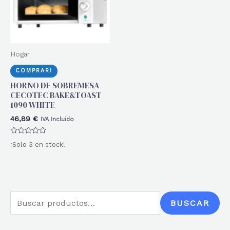
Hogar
COMPRAR!
HORNO DE SOBREMESA
CECOTEC BAKE&TOAST
1090 WHITE
46,89
€
IVA Incluido
Valorado
¡Solo 3 en stock!
con
0
de
5
B
BUSCAR
u