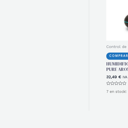
r
:
Control de
COMPRAR
HUMIDIF
PURE AROM
32,49
€
IVA
Valorado
7 en stock!
con
0
de
5