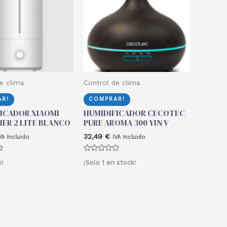
e clima
Control de clima
R!
COMPRAR!
ICADOR XIAOMI
HUMIDIFICADOR CECOTEC
IER 2 LITE BLANCO
PURE AROMA 300 YIN V
32,49
€
VA Incluido
IVA Incluido
Valorado
k!
¡Solo 1 en stock!
con
0
de
5