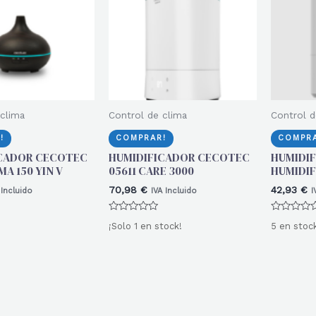
 clima
Control de clima
Control d
!
COMPRAR!
COMPRA
ICADOR CECOTEC
HUMIDIFICADOR CECOTEC
HUMIDIF
A 150 YIN V
05611 CARE 3000
HUMIDIF
70,98
€
42,93
€
 Incluido
IVA Incluido
I
Valorado
Valorado
¡Solo 1 en stock!
5 en stoc
con
con
0
0
de
de
5
5