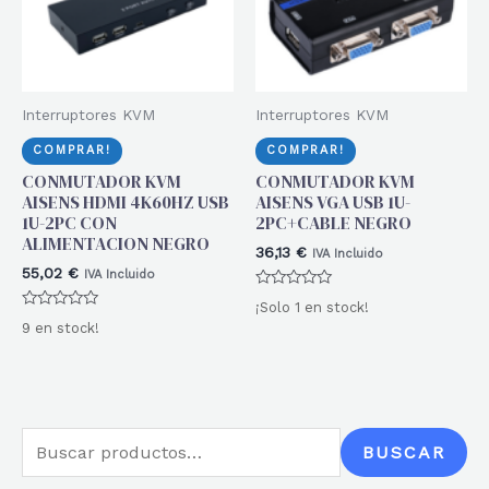
Interruptores KVM
Interruptores KVM
COMPRAR!
COMPRAR!
CONMUTADOR KVM
CONMUTADOR KVM
AISENS HDMI 4K60HZ USB
AISENS VGA USB 1U-
1U-2PC CON
2PC+CABLE NEGRO
ALIMENTACION NEGRO
36,13
€
IVA Incluido
55,02
€
IVA Incluido
Valorado
¡Solo 1 en stock!
con
Valorado
0
9 en stock!
con
de
0
5
de
5
B
BUSCAR
u