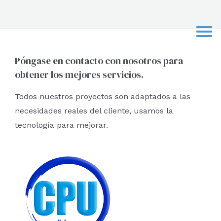
s
c
a
r
Póngase en contacto con nosotros para
obtener los mejores servicios.
p
o
Todos nuestros proyectos son adaptados a las
r
necesidades reales del cliente, usamos la
:
tecnología para mejorar.