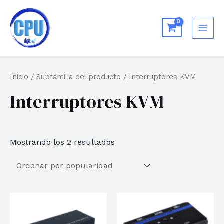
Ir
al
MAI
contenido
ME
Inicio
/ Subfamilia del producto / Interruptores KVM
Interruptores KVM
Ordenado
Mostrando los 2 resultados
por
popularidad