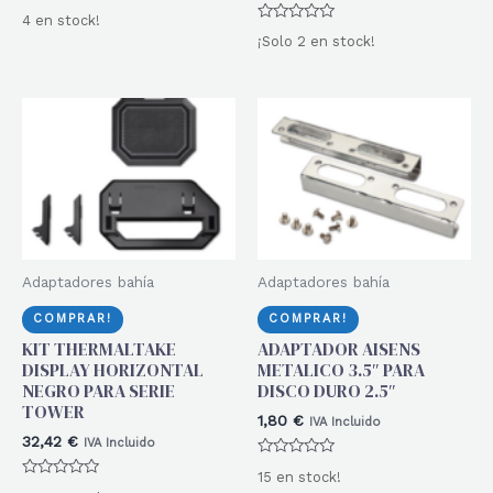
Valorado
4 en stock!
con
Valorado
0
¡Solo 2 en stock!
con
de
0
5
de
5
Adaptadores bahía
Adaptadores bahía
COMPRAR!
COMPRAR!
KIT THERMALTAKE
ADAPTADOR AISENS
DISPLAY HORIZONTAL
METALICO 3.5″ PARA
NEGRO PARA SERIE
DISCO DURO 2.5″
TOWER
1,80
€
IVA Incluido
32,42
€
IVA Incluido
Valorado
15 en stock!
con
Valorado