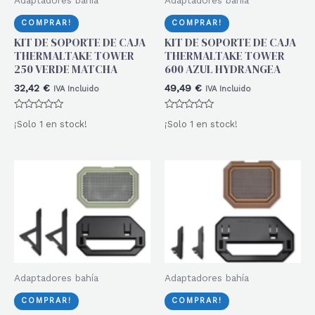
COMPRAR!
COMPRAR!
KIT DE SOPORTE DE CAJA
KIT DE SOPORTE DE CAJA
THERMALTAKE TOWER
THERMALTAKE TOWER
250 VERDE MATCHA
600 AZUL HYDRANGEA
32,42
€
49,49
€
IVA Incluido
IVA Incluido
Valorado
Valorado
¡Solo 1 en stock!
¡Solo 1 en stock!
con
con
0
0
de
de
5
5
Adaptadores bahía
Adaptadores bahía
COMPRAR!
COMPRAR!