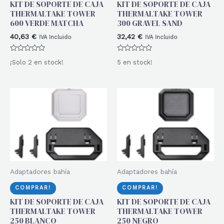
KIT DE SOPORTE DE CAJA
KIT DE SOPORTE DE CAJA
THERMALTAKE TOWER
THERMALTAKE TOWER
600 VERDE MATCHA
300 GRAVEL SAND
40,63
€
32,42
€
IVA Incluido
IVA Incluido
Valorado
Valorado
¡Solo 2 en stock!
5 en stock!
con
con
0
0
de
de
5
5
Adaptadores bahía
Adaptadores bahía
COMPRAR!
COMPRAR!
KIT DE SOPORTE DE CAJA
KIT DE SOPORTE DE CAJA
THERMALTAKE TOWER
THERMALTAKE TOWER
250 BLANCO
250 NEGRO