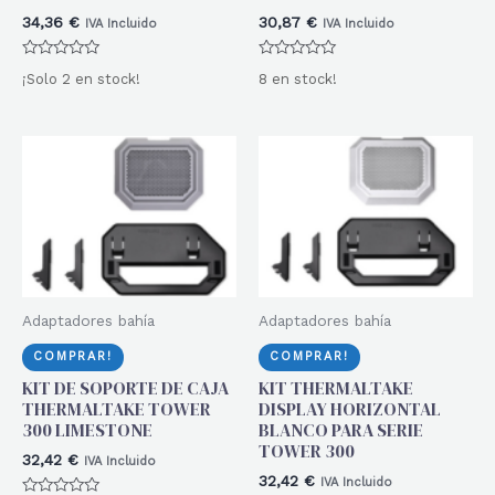
34,36
€
30,87
€
IVA Incluido
IVA Incluido
Valorado
Valorado
¡Solo 2 en stock!
8 en stock!
con
con
0
0
de
de
5
5
Adaptadores bahía
Adaptadores bahía
COMPRAR!
COMPRAR!
KIT DE SOPORTE DE CAJA
KIT THERMALTAKE
THERMALTAKE TOWER
DISPLAY HORIZONTAL
300 LIMESTONE
BLANCO PARA SERIE
TOWER 300
32,42
€
IVA Incluido
32,42
€
IVA Incluido