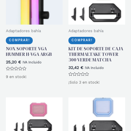
Adaptadores bahía
Adaptadores bahía
COMPRAR!
COMPRAR!
NOX SOPORTE VGA
KIT DE SOPORTE DE CAJA
HUMMER H-VGA ARGB
THERMALTAKE TOWER
300 VERDE MATCHA
25,20
€
IVA Incluido
32,42
€
IVA Incluido
Valorado
9 en stock!
con
Valorado
0
¡Solo 3 en stock!
con
de
0
5
de
5