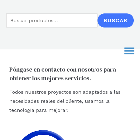
B
BUSCAR
u
s
c
a
r
Póngase en contacto con nosotros para
obtener los mejores servicios.
p
o
Todos nuestros proyectos son adaptados a las
r
necesidades reales del cliente, usamos la
:
tecnología para mejorar.