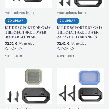
Adaptadores bahía
Adaptadores bahía
COMPRAR!
COMPRAR!
KIT DE SOPORTE DE CAJA
KIT DE SOPORTE DE CAJA
THERMALTAKE TOWER
THERMALTAKE TOWER
300 BUBBLE PINK
250 AZUL HYDRANGEA
32,52
€
32,42
€
IVA Incluido
IVA Incluido
Valorado
Valorado
4 en stock!
5 en stock!
con
con
0
0
de
de
5
5
Adaptadores bahía
Adaptadores bahía