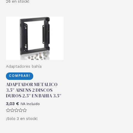
0
26 en stock!
con
de
0
5
de
5
Adaptadores bahía
COMPRAR!
ADAPTADOR METALICO
3.5″ AISENS 2 DISCOS
DUROS 2.5″ EN BAHIA 3.5″
3,03
€
IVA Incluido
Valorado
¡Solo 3 en stock!
con
0
de
5