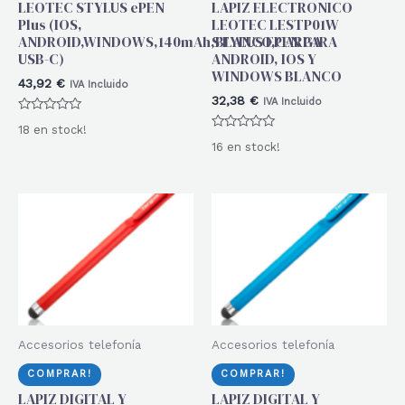
LEOTEC STYLUS ePEN
LAPIZ ELECTRONICO
Plus (IOS,
LEOTEC LESTP01W
ANDROID,WINDOWS,140mAh,BLANCO,CARGA
STYLUS EPEN PARA
USB-C)
ANDROID, IOS Y
WINDOWS BLANCO
43,92
€
IVA Incluido
32,38
€
IVA Incluido
Valorado
18 en stock!
con
Valorado
0
16 en stock!
con
de
0
5
de
5
Accesorios telefonía
Accesorios telefonía
COMPRAR!
COMPRAR!
LAPIZ DIGITAL Y
LAPIZ DIGITAL Y