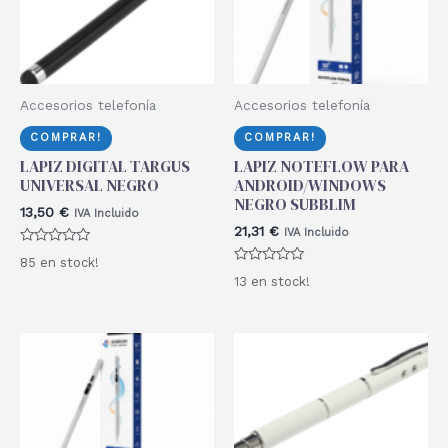
Accesorios telefonía
Accesorios telefonía
COMPRAR!
COMPRAR!
LAPIZ DIGITAL TARGUS
LAPIZ NOTEFLOW PARA
UNIVERSAL NEGRO
ANDROID/WINDOWS
NEGRO SUBBLIM
13,50
€
IVA Incluido
21,31
€
IVA Incluido
Valorado
85 en stock!
con
Valorado
0
13 en stock!
con
de
0
5
de
5