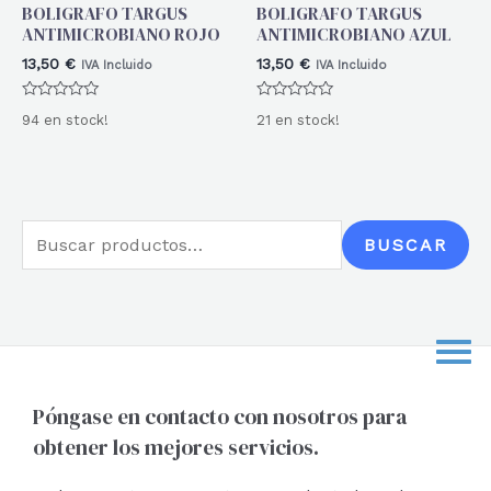
BOLIGRAFO TARGUS
BOLIGRAFO TARGUS
ANTIMICROBIANO ROJO
ANTIMICROBIANO AZUL
13,50
€
13,50
€
IVA Incluido
IVA Incluido
Valorado
Valorado
94 en stock!
21 en stock!
con
con
0
0
de
de
5
5
B
BUSCAR
u
s
c
a
r
Póngase en contacto con nosotros para
obtener los mejores servicios.
p
o