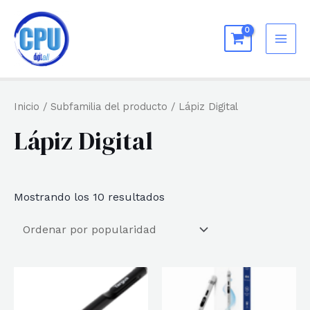
Ir
al
MAI
contenido
ME
Inicio
/ Subfamilia del producto / Lápiz Digital
Lápiz Digital
Ordenado
Mostrando los 10 resultados
por
popularidad