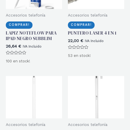
Accesorios telefonía
Accesorios telefonía
COMPRAR!
COMPRAR!
LAPIZ NOTEFLOW PARA
PUNTERO LASER 4 EN 1
IPAD NEGRO SUBBLIM
22,00
€
IVA Incluido
26,64
€
IVA Incluido
Valorado
53 en stock!
con
Valorado
0
100 en stock!
con
de
0
5
de
5
Accesorios telefonía
Accesorios telefonía