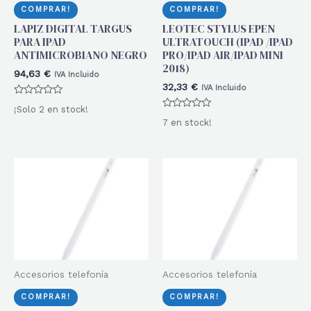
COMPRAR!
COMPRAR!
LAPIZ DIGITAL TARGUS
LEOTEC STYLUS EPEN
PARA IPAD
ULTRATOUCH (IPAD /IPAD
ANTIMICROBIANO NEGRO
PRO/IPAD AIR/IPAD MINI
2018)
94,63
€
IVA Incluido
32,33
€
IVA Incluido
Valorado
¡Solo 2 en stock!
con
Valorado
0
7 en stock!
con
de
0
5
de
5
Accesorios telefonía
Accesorios telefonía
COMPRAR!
COMPRAR!