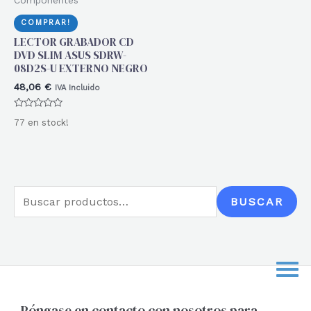
COMPRAR!
LECTOR GRABADOR CD
DVD SLIM ASUS SDRW-
08D2S-U EXTERNO NEGRO
48,06
€
IVA Incluido
Valorado
77 en stock!
con
0
de
5
B
BUSCAR
u
s
c
a
r
Póngase en contacto con nosotros para