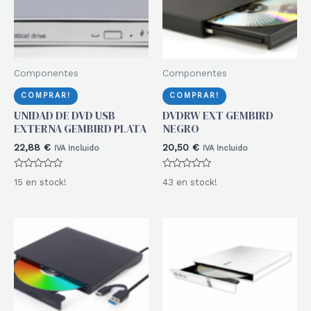
Componentes
Componentes
COMPRAR!
COMPRAR!
UNIDAD DE DVD USB
DVDRW EXT GEMBIRD
EXTERNA GEMBIRD PLATA
NEGRO
22,88
€
20,50
€
IVA Incluido
IVA Incluido
Valorado
Valorado
15 en stock!
43 en stock!
con
con
0
0
de
de
5
5