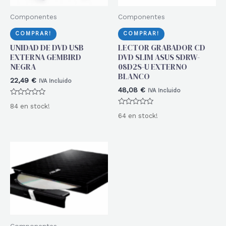
Componentes
Componentes
COMPRAR!
COMPRAR!
UNIDAD DE DVD USB
LECTOR GRABADOR CD
EXTERNA GEMBIRD
DVD SLIM ASUS SDRW-
NEGRA
08D2S-U EXTERNO
BLANCO
22,49
€
IVA Incluido
48,08
€
IVA Incluido
Valorado
84 en stock!
con
Valorado
0
64 en stock!
con
de
0
5
de
5
Componentes