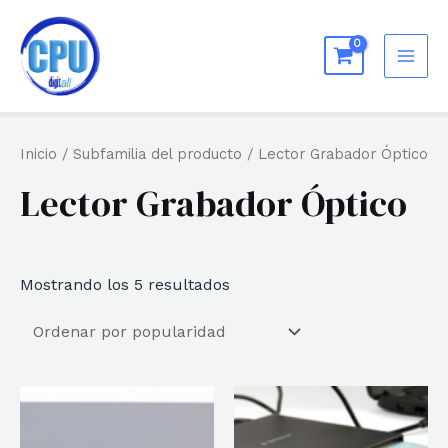
Ir
al
MAI
contenido
ME
Inicio
/ Subfamilia del producto / Lector Grabador Óptico
Lector Grabador Óptico
Ordenado
Mostrando los 5 resultados
por
popularidad