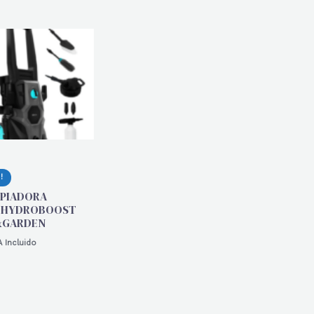
!
MPIADORA
 HYDROBOOST
&GARDEN
A Incluido