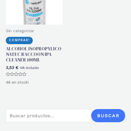
Sin categorizar
COMPRAR!
ALCOHOL ISOPROPYLICO
NATEC RACCOON IPA
CLEANER 100ML
3,53
€
IVA Incluido
Valorado
46 en stock!
con
0
de
5
B
BUSCAR
u