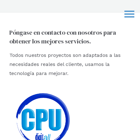
s
c
a
r
Póngase en contacto con nosotros para
obtener los mejores servicios.
p
o
Todos nuestros proyectos son adaptados a las
r
necesidades reales del cliente, usamos la
:
tecnología para mejorar.