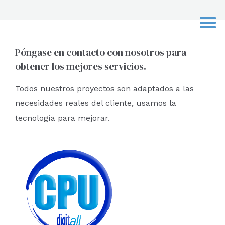
s
c
a
r
Póngase en contacto con nosotros para
obtener los mejores servicios.
p
o
Todos nuestros proyectos son adaptados a las
r
necesidades reales del cliente, usamos la
:
tecnología para mejorar.