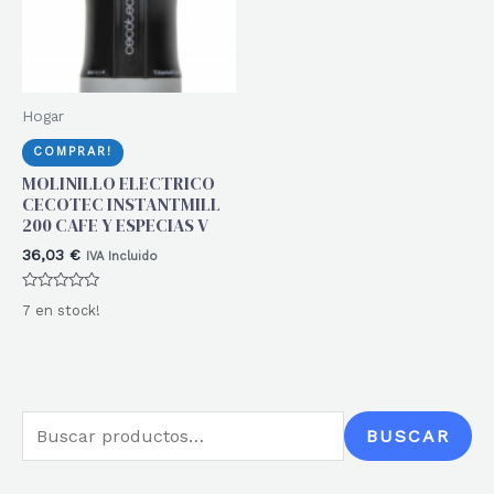
Hogar
COMPRAR!
MOLINILLO ELECTRICO
CECOTEC INSTANTMILL
200 CAFE Y ESPECIAS V
36,03
€
IVA Incluido
Valorado
7 en stock!
con
0
de
5
B
BUSCAR
u