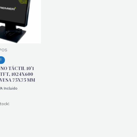
 POS
!
NO TÁCTIL 10’1
TFT, 1024X600
 VESA 75X75 MM
VA Incluido
tock!