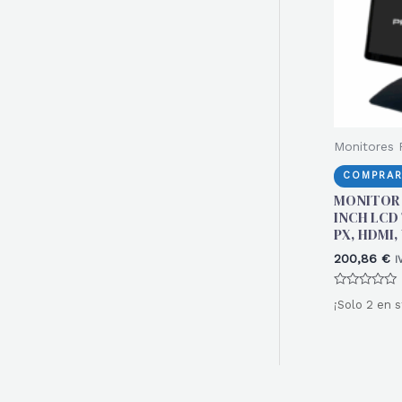
r
:
Monitores
COMPRAR
MONITOR 
INCH LCD 
PX, HDMI,
200,86
€
I
Valorado
¡Solo 2 en s
con
0
de
5