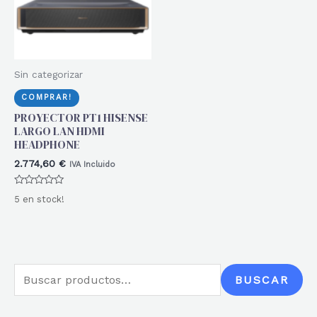
Sin categorizar
COMPRAR!
PROYECTOR PT1 HISENSE
LARGO LAN HDMI
HEADPHONE
2.774,60
€
IVA Incluido
Valorado
5 en stock!
con
0
de
5
B
BUSCAR
u