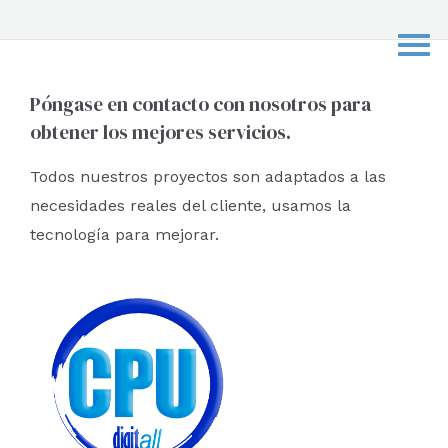
s
c
a
r
Póngase en contacto con nosotros para
obtener los mejores servicios.
p
o
Todos nuestros proyectos son adaptados a las
r
necesidades reales del cliente, usamos la
:
tecnología para mejorar.