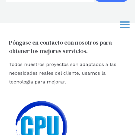
u
s
c
a
r
Póngase en contacto con nosotros para
obtener los mejores servicios.
p
o
Todos nuestros proyectos son adaptados a las
r
necesidades reales del cliente, usamos la
:
tecnología para mejorar.