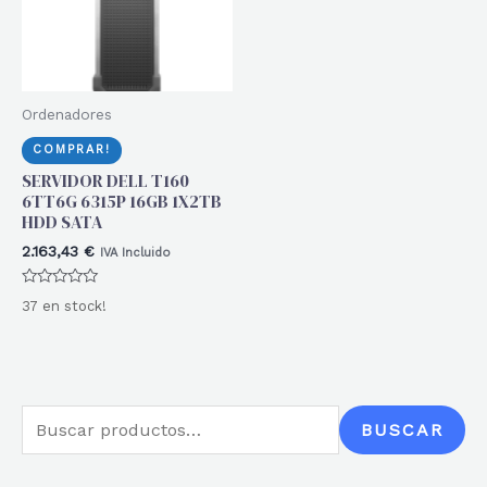
Ordenadores
COMPRAR!
SERVIDOR DELL T160
6TT6G 6315P 16GB 1X2TB
HDD SATA
2.163,43
€
IVA Incluido
Valorado
37 en stock!
con
0
de
5
B
BUSCAR
u