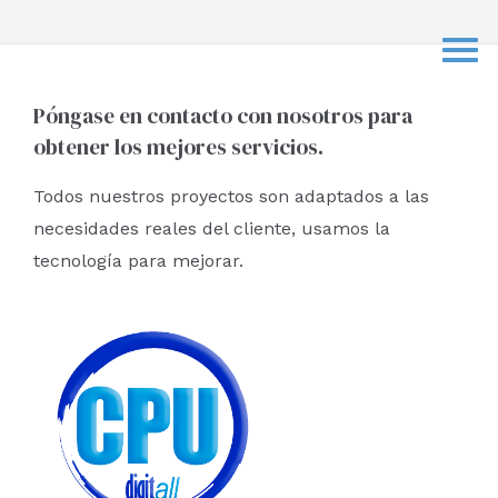
s
c
a
r
Póngase en contacto con nosotros para
obtener los mejores servicios.
p
o
Todos nuestros proyectos son adaptados a las
r
necesidades reales del cliente, usamos la
:
tecnología para mejorar.