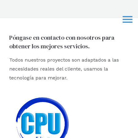
s
c
a
r
Póngase en contacto con nosotros para
obtener los mejores servicios.
p
o
Todos nuestros proyectos son adaptados a las
r
necesidades reales del cliente, usamos la
:
tecnología para mejorar.