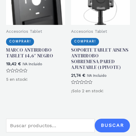
Accesorios Tablet
Accesorios Tablet
COMPRAR!
COMPRAR!
MARCO ANTIRROBO
SOPORTE TABLET AISENS
TABLET 14,6″ NEGRO
ANTIRROBO
SOBREMESA/PARED
19,42
€
IVA Incluido
AJUSTABLE (1 PIVOTE)
21,74
€
IVA Incluido
Valorado
5 en stock!
con
0
Valorado
de
¡Solo 2 en stock!
con
5
0
de
5
B
BUSCAR
u