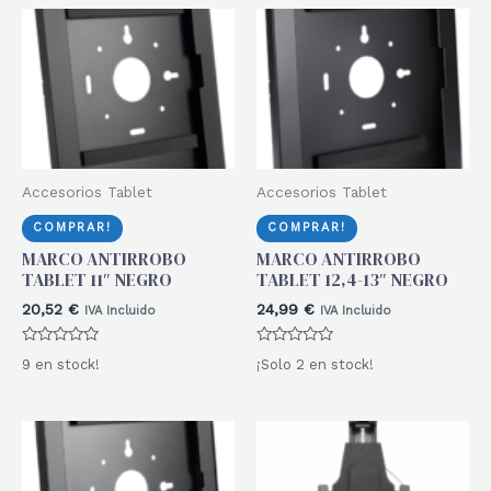
Accesorios Tablet
Accesorios Tablet
COMPRAR!
COMPRAR!
MARCO ANTIRROBO
MARCO ANTIRROBO
TABLET 11″ NEGRO
TABLET 12,4-13″ NEGRO
20,52
€
24,99
€
IVA Incluido
IVA Incluido
Valorado
Valorado
9 en stock!
¡Solo 2 en stock!
con
con
0
0
de
de
5
5