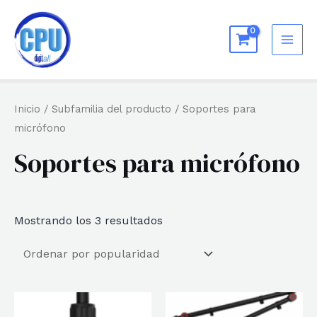
Ir
al
MAI
contenido
ME
Inicio
/ Subfamilia del producto / Soportes para
micrófono
Soportes para micrófono
Ordenado
Mostrando los 3 resultados
por
popularidad