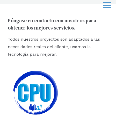
c
a
r
Póngase en contacto con nosotros para
obtener los mejores servicios.
p
o
Todos nuestros proyectos son adaptados a las
r
necesidades reales del cliente, usamos la
:
tecnología para mejorar.