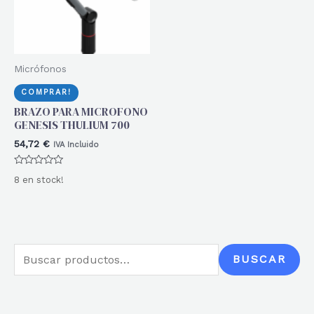
Micrófonos
COMPRAR!
BRAZO PARA MICROFONO
GENESIS THULIUM 700
54,72
€
IVA Incluido
Valorado
8 en stock!
con
0
de
5
B
BUSCAR
u
s