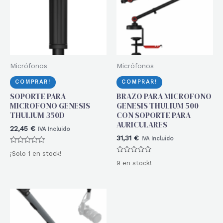
Micrófonos
Micrófonos
COMPRAR!
COMPRAR!
SOPORTE PARA
BRAZO PARA MICROFONO
MICROFONO GENESIS
GENESIS THULIUM 500
THULIUM 350D
CON SOPORTE PARA
AURICULARES
22,45
€
IVA Incluido
31,31
€
IVA Incluido
Valorado
¡Solo 1 en stock!
con
Valorado
0
9 en stock!
con
de
0
5
de
5