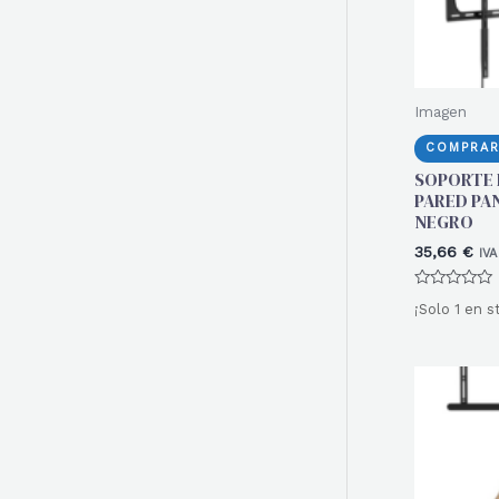
Imagen
COMPRAR
SOPORTE 
PARED PAN
NEGRO
35,66
€
IVA
Valorado
¡Solo 1 en s
con
0
de
5