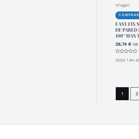
Imagen
COMPRAR
EASY FIX
DE PARED 
100″ MAX 
28,74
€
IVA
Valorado
¡Solo 1 en s
con
0
de
5
1
2