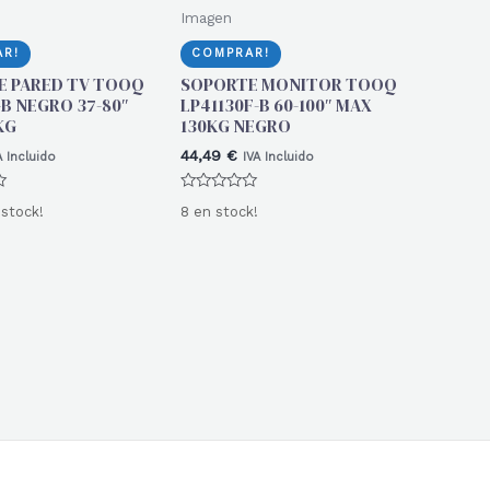
Imagen
R!
COMPRAR!
E PARED TV TOOQ
SOPORTE MONITOR TOOQ
-B NEGRO 37-80″
LP41130F-B 60-100″ MAX
KG
130KG NEGRO
44,49
€
A Incluido
IVA Incluido
Valorado
 stock!
8 en stock!
con
0
de
5