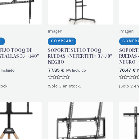
Imagen
Imagen
!
COMPRAR!
COMPRA
FIJO TOOQ DE
SOPORTE SUELO TOOQ
SOPORT
TALLAS 37″-140″
RUEDAS «NEFERTITI» 37-70″
RUEDAS 
NEGRO
NEGRO
77,85
€
76,47
€
 Incluido
IVA Incluido
I
Valorado
Valorado
tock!
¡Solo 3 en stock!
¡Solo 2 en
con
con
0
0
de
de
5
5