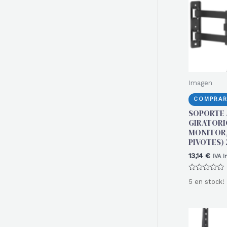
r
:
Imagen
COMPRAR
SOPORTE 
GIRATORI
MONITOR/
PIVOTES) 
13,14
€
IVA I
Valorado
5 en stock!
con
0
de
5