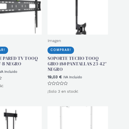
Imagen
R!
COMPRAR!
E PARED TV TOOQ
SOPORTE TECHO TOOQ
F-B NEGRO
GIRO 180 PANTALLAS 23-42″
NEGRO
VA Incluido
19,03
€
IVA Incluido
k!
Valorado
¡Solo 3 en stock!
con
0
de
5