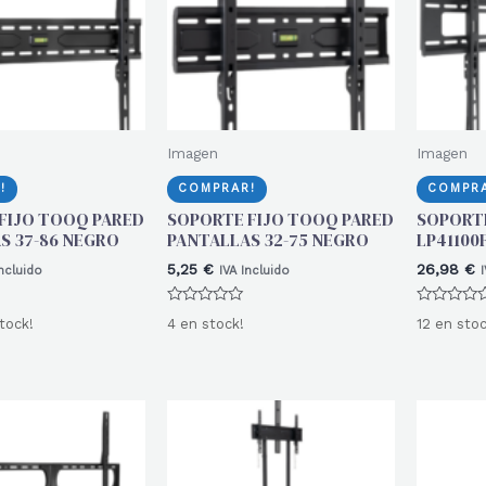
Imagen
Imagen
!
COMPRAR!
COMPRA
FIJO TOOQ PARED
SOPORTE FIJO TOOQ PARED
SOPORT
S 37-86 NEGRO
PANTALLAS 32-75 NEGRO
LP41100
5,25
€
26,98
€
Incluido
IVA Incluido
I
Valorado
Valorado
tock!
4 en stock!
12 en stoc
con
con
0
0
de
de
5
5