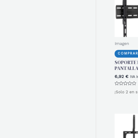
Imagen
COMPRAR
SOPORTE 
PANTALLA
6,92
€
IVA 
Valorado
¡Solo 2 en s
con
0
de
5