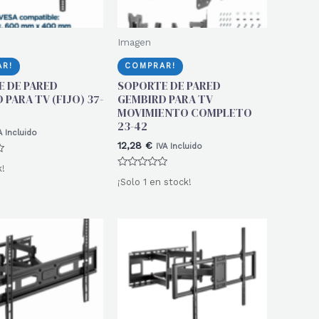
Imagen
R!
COMPRAR!
 DE PARED
SOPORTE DE PARED
PARA TV (FIJO) 37-
GEMBIRD PARA TV
MOVIMIENTO COMPLETO
23-42
A Incluido
12,28
€
IVA Incluido
k!
Valorado
¡Solo 1 en stock!
con
0
de
5