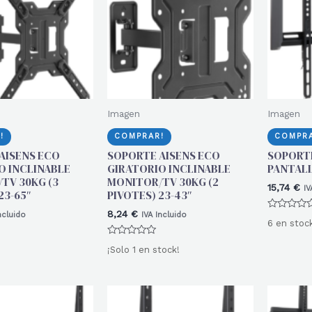
Imagen
Imagen
!
COMPRAR!
COMPRA
AISENS ECO
SOPORTE AISENS ECO
SOPORTE
O INCLINABLE
GIRATORIO INCLINABLE
PANTALL
TV 30KG (3
MONITOR/TV 30KG (2
15,74
€
IV
23-65″
PIVOTES) 23-43″
8,24
€
ncluido
IVA Incluido
Valorado
6 en stoc
con
0
Valorado
de
¡Solo 1 en stock!
con
5
0
de
5