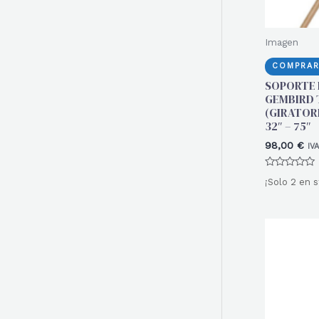
Imagen
COMPRAR
SOPORTE 
GEMBIRD 
(GIRATOR
32″ – 75″
98,00
€
IV
Valorado
¡Solo 2 en s
con
0
de
5