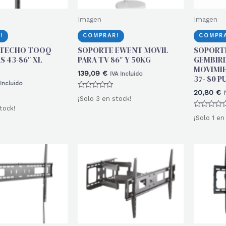
Imagen
Imagen
!
COMPRAR!
COMPRA
 TECHO TOOQ
SOPORTE EWENT MOVIL
SOPORTE
 43-86″ XL
PARA TV 86″ Y 50KG
GEMBIRD
MOVIMI
139,09
€
IVA Incluido
37- 80 
 Incluido
20,80
€
I
Valorado
¡Solo 3 en stock!
con
0
tock!
Valorado
de
¡Solo 1 en
con
5
0
de
5