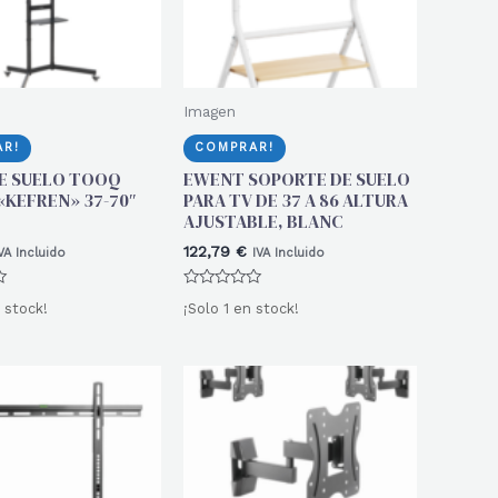
Imagen
R!
COMPRAR!
E SUELO TOOQ
EWENT SOPORTE DE SUELO
«KEFREN» 37-70″
PARA TV DE 37 A 86 ALTURA
AJUSTABLE, BLANC
122,79
€
VA Incluido
IVA Incluido
Valorado
 stock!
¡Solo 1 en stock!
con
0
de
5