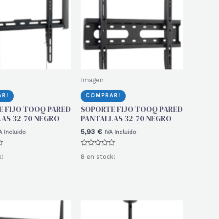
Imagen
R!
COMPRAR!
 FIJO TOOQ PARED
SOPORTE FIJO TOOQ PARED
AS 32-70 NEGRO
PANTALLAS 32-70 NEGRO
5,93
€
A Incluido
IVA Incluido
Valorado
k!
8 en stock!
con
0
de
5