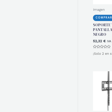
Imagen
COMPRAR
SOPORTE
PANTALLAS
NEGRO
52,32
€
IVA
Valorado
¡Solo 2 en s
con
0
de
5