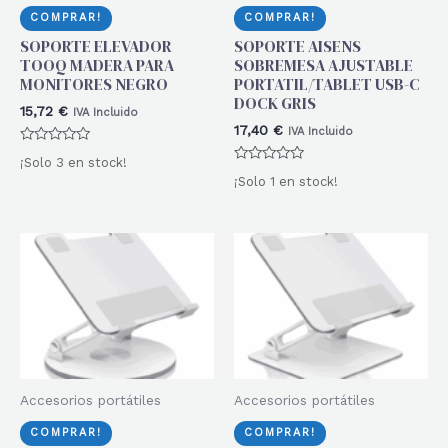
COMPRAR!
COMPRAR!
SOPORTE ELEVADOR
SOPORTE AISENS
TOOQ MADERA PARA
SOBREMESA AJUSTABLE
MONITORES NEGRO
PORTATIL/TABLET USB-C
DOCK GRIS
15,72
€
IVA Incluido
17,40
€
IVA Incluido
Valorado
¡Solo 3 en stock!
con
Valorado
0
¡Solo 1 en stock!
con
de
0
5
de
5
Accesorios portátiles
Accesorios portátiles
COMPRAR!
COMPRAR!