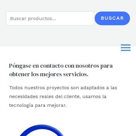
B
BUSCAR
u
s
c
a
r
Póngase en contacto con nosotros para
obtener los mejores servicios.
p
o
Todos nuestros proyectos son adaptados a las
r
necesidades reales del cliente, usamos la
:
tecnología para mejorar.