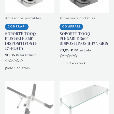
Accesorios portátiles
Accesorios portátiles
COMPRAR!
COMPRAR!
SOPORTE TOOQ
SOPORTE TOOQ
PLEGABLE 360°
PLEGABLE 360°
DISPOSITIVOS 11-
DISPOSITIVOS 11-17″, GRIS
17»PLATA
20,05
€
IVA Incluido
20,05
€
IVA Incluido
Valorado
¡Solo 3 en stock!
con
Valorado
0
¡Solo 1 en stock!
con
de
0
5
de
5