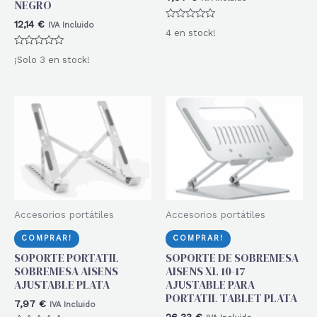
NEGRO
12,14
€
IVA Incluido
Valorado
4 en stock!
con
0
Valorado
de
¡Solo 3 en stock!
con
5
0
de
5
Accesorios portátiles
Accesorios portátiles
COMPRAR!
COMPRAR!
SOPORTE PORTATIL
SOPORTE DE SOBREMESA
SOBREMESA AISENS
AISENS XL 10-17
AJUSTABLE PLATA
AJUSTABLE PARA
PORTATIL TABLET PLATA
7,97
€
IVA Incluido