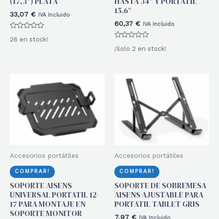
(17,3″) PLATA
HASTA 34″ Y PORTATIL
15.6″
33,07
€
IVA Incluido
60,37
€
IVA Incluido
Valorado
26 en stock!
con
Valorado
0
¡Solo 2 en stock!
con
de
0
5
de
5
Accesorios portátiles
Accesorios portátiles
COMPRAR!
COMPRAR!
SOPORTE AISENS
SOPORTE DE SOBREMESA
UNIVERSAL PORTATIL 12-
AISENS AJUSTABLE PARA
17 PARA MONTAJE EN
PORTATIL TABLET GRIS
SOPORTE MONITOR
7,97
€
IVA Incluido