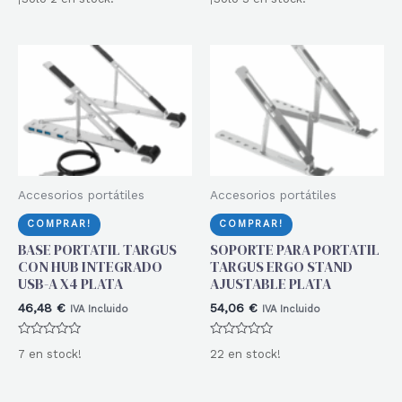
con
con
0
0
de
de
5
5
Accesorios portátiles
Accesorios portátiles
COMPRAR!
COMPRAR!
BASE PORTATIL TARGUS
SOPORTE PARA PORTATIL
CON HUB INTEGRADO
TARGUS ERGO STAND
USB-A X4 PLATA
AJUSTABLE PLATA
46,48
€
54,06
€
IVA Incluido
IVA Incluido
Valorado
Valorado
7 en stock!
22 en stock!
con
con
0
0
de
de
5
5