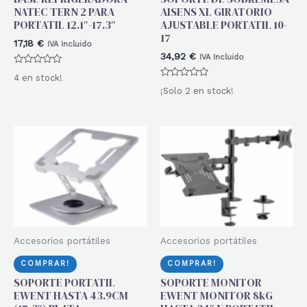
NATEC TERN 2 PARA
AISENS XL GIRATORIO
PORTATIL 12.1″-17.3″
AJUSTABLE PORTATIL 10-
17
17,18
€
IVA Incluido
34,92
€
IVA Incluido
Valorado
4 en stock!
con
Valorado
0
¡Solo 2 en stock!
con
de
0
5
de
5
Accesorios portátiles
Accesorios portátiles
COMPRAR!
COMPRAR!
SOPORTE PORTATIL
SOPORTE MONITOR
EWENT HASTA 43.9CM
EWENT MONITOR 8kG