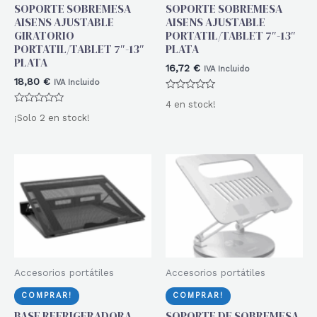
SOPORTE SOBREMESA
SOPORTE SOBREMESA
AISENS AJUSTABLE
AISENS AJUSTABLE
GIRATORIO
PORTATIL/TABLET 7″-13″
PORTATIL/TABLET 7″-13″
PLATA
PLATA
16,72
€
IVA Incluido
18,80
€
IVA Incluido
Valorado
4 en stock!
con
Valorado
0
¡Solo 2 en stock!
con
de
0
5
de
5
Accesorios portátiles
Accesorios portátiles
COMPRAR!
COMPRAR!
BASE REFRIGERADORA
SOPORTE DE SOBREMESA