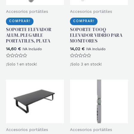
Accesorios portátiles
Accesorios portátiles
COMPRAR!
COMPRAR!
SOPORTE ELEVADOR
SOPORTE TOOQ
ALUM. PLEGABLE
ELEVADOR VIDRIO PARA
PORTATILES, PLATA
MONITORES
14,60
€
14,02
€
IVA Incluido
IVA Incluido
Valorado
Valorado
¡Solo 1 en stock!
¡Solo 3 en stock!
con
con
0
0
de
de
5
5
Accesorios portátiles
Accesorios portátiles