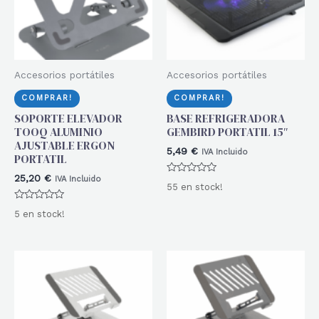
Accesorios portátiles
Accesorios portátiles
COMPRAR!
COMPRAR!
SOPORTE ELEVADOR
BASE REFRIGERADORA
TOOQ ALUMINIO
GEMBIRD PORTATIL 15″
AJUSTABLE ERGON
5,49
€
IVA Incluido
PORTATIL
25,20
€
IVA Incluido
Valorado
55 en stock!
con
0
Valorado
de
5 en stock!
con
5
0
de
5