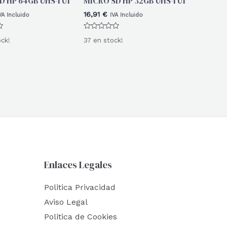
D HP 64GB UHS-I U1
MICRO SD HP 32GB UHS-I U1
16,91
€
VA Incluido
IVA Incluido
Valorado
ock!
37 en stock!
con
0
de
5
Enlaces Legales
Politica Privacidad
Aviso Legal
Politica de Cookies