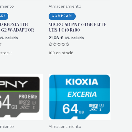
miento
Almacenamiento
R!
COMPRAR!
D KIOXIA 1TB
MICRO SD PNY 64GB ELITE
 G2 W/ADAPTOR
UHS-I C10 R100
21,08
€
IVA Incluido
IVA Incluido
Valorado
 stock!
100 en stock!
con
0
de
5
miento
Almacenamiento