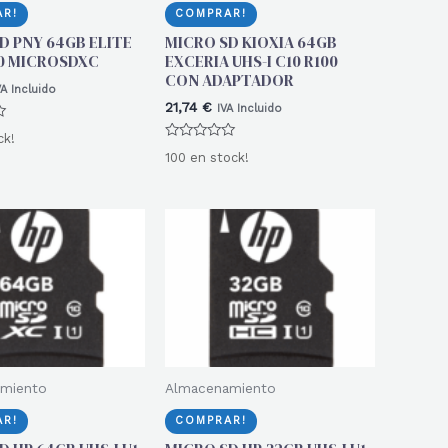
R!
COMPRAR!
D PNY 64GB ELITE
MICRO SD KIOXIA 64GB
10 MICROSDXC
EXCERIA UHS-I C10 R100
CON ADAPTADOR
VA Incluido
21,74
€
IVA Incluido
ck!
Valorado
100 en stock!
con
0
de
5
miento
Almacenamiento
R!
COMPRAR!