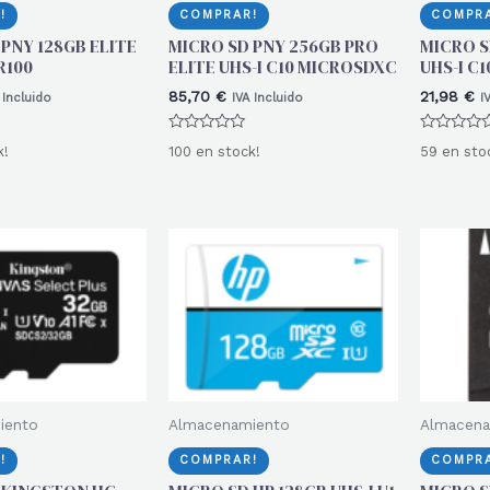
!
COMPRAR!
COMPRA
PNY 128GB ELITE
MICRO SD PNY 256GB PRO
MICRO S
R100
ELITE UHS-I C10 MICROSDXC
UHS-I C
85,70
€
21,98
€
 Incluido
IVA Incluido
I
Valorado
Valorado
k!
100 en stock!
59 en sto
con
con
0
0
de
de
5
5
iento
Almacenamiento
Almacena
!
COMPRAR!
COMPRA