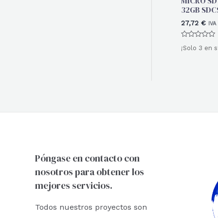
MICRO SD
32GB SDC
27,72
€
IVA
Valorado
¡Solo 3 en s
con
0
de
5
Póngase en contacto con
nosotros para obtener los
mejores servicios.
Todos nuestros proyectos son