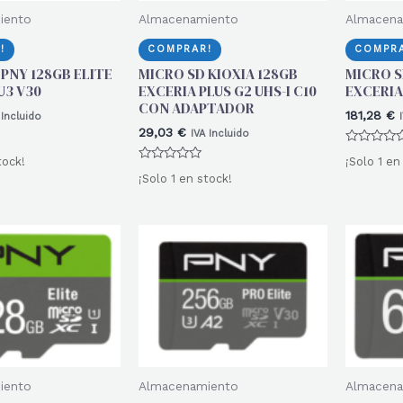
iento
Almacenamiento
Almacena
!
COMPRAR!
COMPRA
PNY 128GB ELITE
MICRO SD KIOXIA 128GB
MICRO S
 U3 V30
EXCERIA PLUS G2 UHS-I C10
EXCERIA
CON ADAPTADOR
181,28
€
 Incluido
29,03
€
IVA Incluido
Valorado
tock!
¡Solo 1 en
con
Valorado
0
¡Solo 1 en stock!
con
de
0
5
de
5
iento
Almacenamiento
Almacena