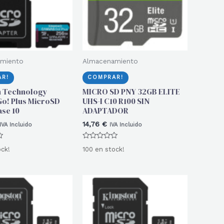
miento
Almacenamiento
R!
COMPRAR!
n Technology
MICRO SD PNY 32GB ELITE
o! Plus MicroSD
UHS-I C10 R100 SIN
ase 10
ADAPTADOR
14,76
€
IVA Incluido
IVA Incluido
Valorado
ock!
100 en stock!
con
0
de
5