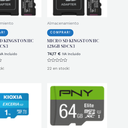
miento
Almacenamiento
R!
COMPRAR!
D KINGSTON HC
MICRO SD KINGSTON HC
CS3
128GB SDCS3
74,17
€
VA Incluido
IVA Incluido
Valorado
ck!
22 en stock!
con
0
de
5