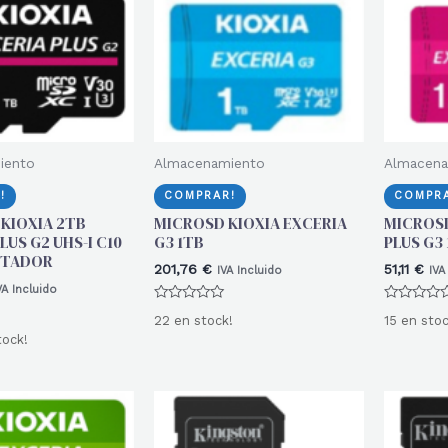
iento
Almacenamiento
Almacena
!
COMPRAR!
COMPRA
 KIOXIA 2TB
MICROSD KIOXIA EXCERIA
MICROSD
LUS G2 UHS-I C10
G3 1TB
PLUS G3 
PTADOR
201,76
€
51,11
€
IVA Incluido
IVA
VA Incluido
Valorado
Valorado
22 en stock!
15 en stoc
con
con
0
0
tock!
de
de
5
5