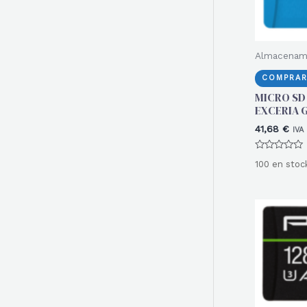
Almacenam
COMPRAR
MICRO SD 
EXCERIA G
41,68
€
IVA
Valorado
100 en stoc
con
0
de
5