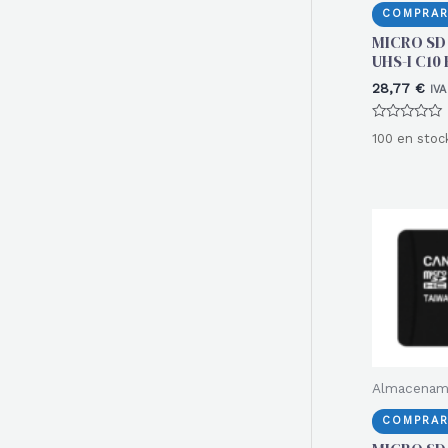
COMPRAR
MICRO SD 
UHS-I C10 
28,77
€
IVA
Valorado
100 en stoc
con
0
de
5
Almacenam
COMPRAR