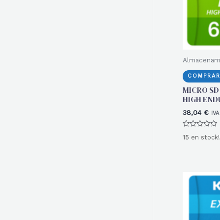
Almacenam
COMPRAR
MICRO SD
HIGH END
38,04
€
IVA
Valorado
15 en stock!
con
0
de
5