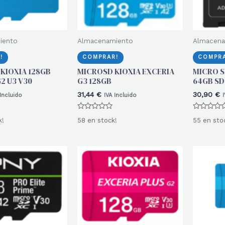
iento
Almacenamiento
Almacena
!
COMPRAR!
COMPRA
KIOXIA 128GB
MICROSD KIOXIA EXCERIA
MICRO S
2 U3 V30
G3 128GB
64GB SD
31,44
€
30,90
€
 Incluido
IVA Incluido
I
Valorado
Valorado
k!
58 en stock!
55 en sto
con
con
0
0
de
de
5
5