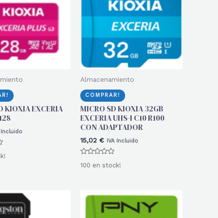
miento
Almacenamiento
R!
COMPRAR!
 KIOXIA EXCERIA
MICRO SD KIOXIA 32GB
128
EXCERIA UHS-I C10 R100
CON ADAPTADOR
 Incluido
15,02
€
IVA Incluido
k!
Valorado
100 en stock!
con
0
de
5