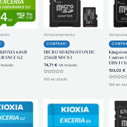
iento
Almacenamiento
Almacena
!
COMPRAR!
COMPRA
 KIOXIA 64GB
MICRO SD KINGSTON HC
Kingsto
URANCE G2
256GB SDCS3
Canvas G
UHS-I Cl
74,71
€
 Incluido
IVA Incluido
103,02
€
Valorado
100 en stock!
con
Valorado
0
100 en st
con
de
0
5
de
5