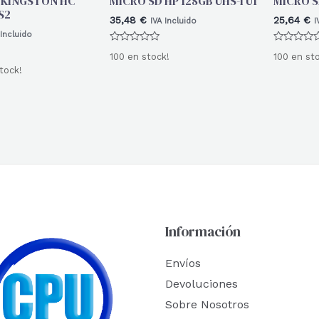
 KINGSTON HC
MICRO SD HP 128GB UHS-I U1
MICRO S
S2
35,48
€
25,64
€
IVA Incluido
I
 Incluido
Valorado
Valorado
100 en stock!
100 en st
con
con
0
0
tock!
de
de
5
5
Información
Envíos
Devoluciones
Sobre Nosotros