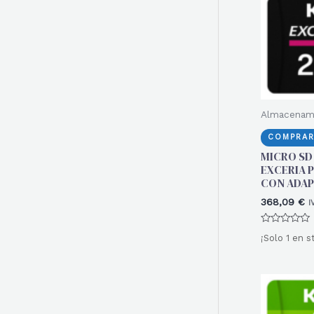
r
:
Almacenam
COMPRAR
MICRO SD
EXCERIA P
CON ADA
368,09
€
I
Valorado
¡Solo 1 en s
con
0
de
5