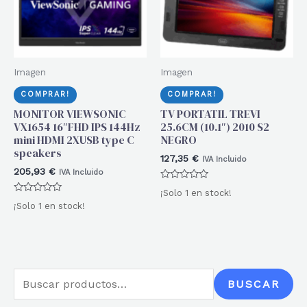
Imagen
Imagen
COMPRAR!
COMPRAR!
MONITOR VIEWSONIC
TV PORTATIL TREVI
VX1654 16″FHD IPS 144Hz
25.6CM (10.1″) 2010 S2
mini HDMI 2XUSB type C
NEGRO
speakers
127,35
€
IVA Incluido
205,93
€
IVA Incluido
Valorado
¡Solo 1 en stock!
con
Valorado
0
¡Solo 1 en stock!
con
de
0
5
de
5
B
BUSCAR
u