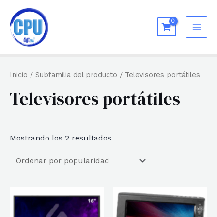
Ir
al
MAI
contenido
ME
Inicio
/ Subfamilia del producto / Televisores portátiles
Televisores portátiles
Ordenado
Mostrando los 2 resultados
por
popularidad