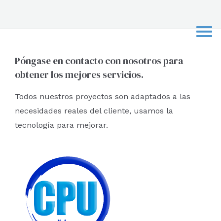
s
c
a
r
Póngase en contacto con nosotros para
obtener los mejores servicios.
p
o
Todos nuestros proyectos son adaptados a las
r
necesidades reales del cliente, usamos la
:
tecnología para mejorar.